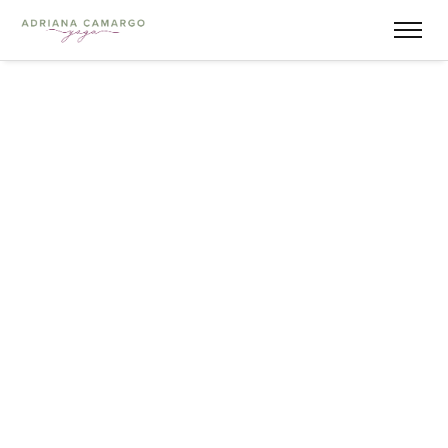
[rev_slider alias="fitness-club"][/rev_slider]